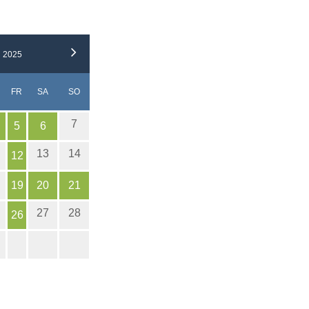
 2025
NNERSTAG
EITAG
MSTAG
NNTAG
FR
SA
SO
7
5
6
13
14
12
19
20
21
27
28
26