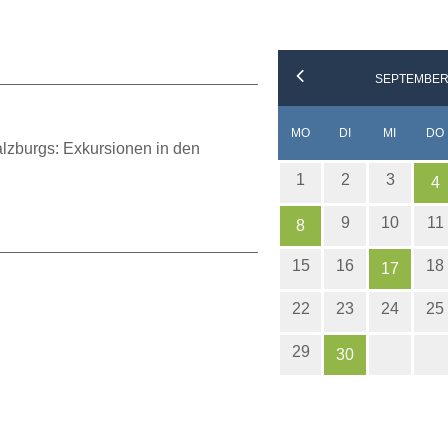
SEPTEMBER
NTAG
ENSTAG
TTWOCH
MO
DI
MI
DO
alzburgs: Exkursionen in den
1
2
3
4
9
10
11
8
15
16
18
17
22
23
24
25
29
30