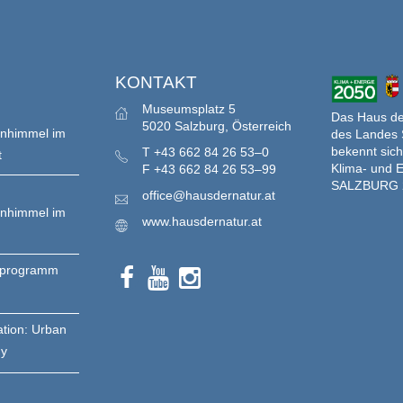
S
KONTAKT
Museumsplatz 5
Das Haus der
5020 Salzburg, Österreich
enhimmel im
des Landes 
bekennt sich
T
+43 662 84 26 53–0
t
Klima- und E
F
+43 662 84 26 53–99
SALZBURG 
office@hausdernatur.at
enhimmel im
www.hausdernatur.at
nprogramm
ation: Urban
gy