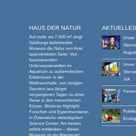
HAUS DER NATUR
AKTUELLE
Auf mehr als 7.000 m² zeigt
Unser
Salzburgs beliebtestes
Stern
Museum die Natur von ihrer
Augus
spannendsten Seite: Von
faszinierenden
Unser
Unterwasserwelten im
Aquarium zu außerirdischen
Stern
Erlebnissen in der
Juli
Weltraumhalle, von riesigen
Sauriern aus längst
Ferie
vergangenen Tagen zu einer
Reise in den menschlichen
Körper. Weiteres Highlight:
Publik
Forschen und Experimentieren
in Österreichs vielseitigstem
Ecolo
Science Center. Am besten
selbst entdecken – dieses
Museum ist ein Abenteuer!