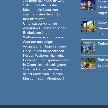
Auf mehr als 7.000 m² zeigt
Unser
Salzburgs beliebtestes
Stern
Museum die Natur von ihrer
Augus
spannendsten Seite: Von
faszinierenden
Unser
Unterwasserwelten im
Aquarium zu außerirdischen
Stern
Erlebnissen in der
Juli
Weltraumhalle, von riesigen
Sauriern aus längst
Ferie
vergangenen Tagen zu einer
Reise in den menschlichen
Körper. Weiteres Highlight:
Publik
Forschen und Experimentieren
in Österreichs vielseitigstem
Ecolo
Science Center. Am besten
selbst entdecken – dieses
Museum ist ein Abenteuer!