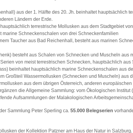
nhall) aus der 1. Hälfte des 20. Jh. beinhaltet hauptsächlich 
nderen Ländern der Erde.
hauptsächlich terrestrische Mollusken aus dem Stadtgebiet v
st marine Schneckenschalen von drei Schneckenfamilien
inem Taucher aus Bad Reichenhall, besteht aus marinen Schne
henk) besteht aus Schalen von Schnecken und Muscheln aus me
 Serien von meist terrestrischen Schnecken, hauptsächlich aus 
lass) beinhaltet hauptsächlich marine Schneckenschalen aus d
um Großteil Wassermollusken (Schnecken und Muscheln) aus d
rmollusken aus dem übrigen Österreich, anderen europäischen L
rgänzen die Allgemeine Sammlung: vom Ökologischen Institut (
laufende Aufsammlungen der Malakologischen Arbeitsgemeinscha
der Sammlung Peter Sperling ca.
55.000 Belegserien
vorhand
usken der Kollektion Patzner am Haus der Natur in Salzburg. M