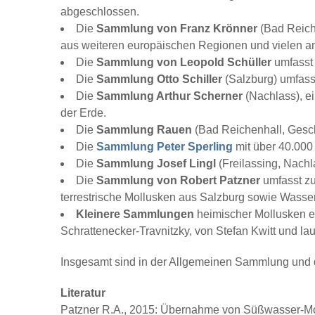
abgeschlossen.
Die
Sammlung von
Franz Krönner
(Bad Reiche
aus weiteren europäischen Regionen und vielen a
Die
Sammlung
von Leopold Schüller
umfasst 
Die
Sammlung Otto Schiller
(Salzburg) umfas
Die
Sammlung Arthur Scherner
(Nachlass), e
der Erde.
Die
Sammlung Rauen
(Bad Reichenhall, Gesc
Die
Sammlung Peter Sperling
mit über 40.000
Die
Sammlung Josef Lingl
(Freilassing, Nach
Die
Sammlung von Robert Patzner
umfasst z
terrestrische Mollusken aus Salzburg sowie Wasse
Kleinere Sammlungen
heimischer Mollusken e
Schrattenecker-Travnitzky, von Stefan Kwitt und 
Insgesamt sind in der Allgemeinen Sammlung und 
Literatur
Patzner R.A., 2015: Übernahme von Süßwasser-Moll