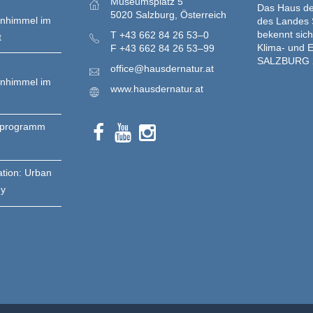
Museumsplatz 5
Das Haus der
5020 Salzburg, Österreich
enhimmel im
des Landes 
bekennt sich
T
+43 662 84 26 53–0
t
Klima- und E
F
+43 662 84 26 53–99
SALZBURG 
office@hausdernatur.at
enhimmel im
www.hausdernatur.at
nprogramm
ation: Urban
gy