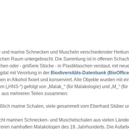
e und marine Schnecken und Muscheln verschiedenster Herkunft
lichen Raum untergebracht. Die Sammlung ist in offenen Schac
chen oder - größere Stücke - in Plastiktaschen verstaut, mit ne
gital mit Verortung in der
Biodiversitäts-Datenbank (BioOffice
 in Alkohol fixiert und konserviert. Alle Objekte wurden mit ei
 („HNS-“) gefolgt von „Malak_“ (für Malakologie) und „M_“ (für
ch aus mehreren Teilen zusammen:
ießlich marine Schalen, viele gesammelt vom Eberhard Stüber
cht marinen Schnecken- und Muschelschalen aus vielen Länder
reren namhaften Malakologen des 19. Jahrhunderts. Die Aufar