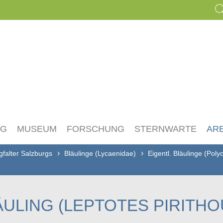
NG
MUSEUM
FORSCHUNG
STERNWARTE
AR
gfalter Salzburgs
Bläulinge (Lycaenidae)
Eigentl. Bläulinge (Pol
ULING (LEPTOTES PIRITHO