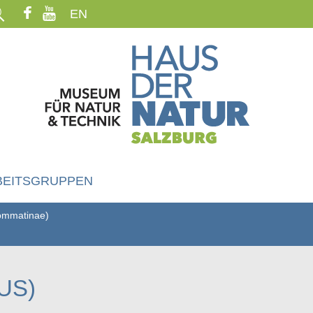
EN
BEITSGRUPPEN
yommatinae)
US)