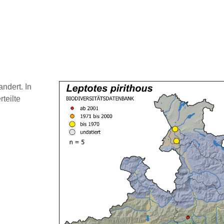
ndert. In
teilte