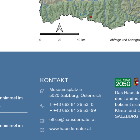
S
KONTAKT
Museumsplatz 5
Das Haus der
5020 Salzburg, Österreich
enhimmel im
des Landes 
bekennt sich
T
+43 662 84 26 53–0
t
Klima- und E
F
+43 662 84 26 53–99
SALZBURG 
office@hausdernatur.at
enhimmel im
www.hausdernatur.at