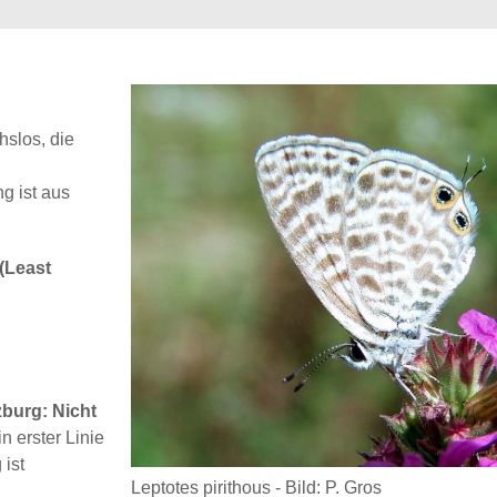
hslos, die
g ist aus
 (Least
burg: Nicht
in erster Linie
ist
Leptotes pirithous - Bild: P. Gros