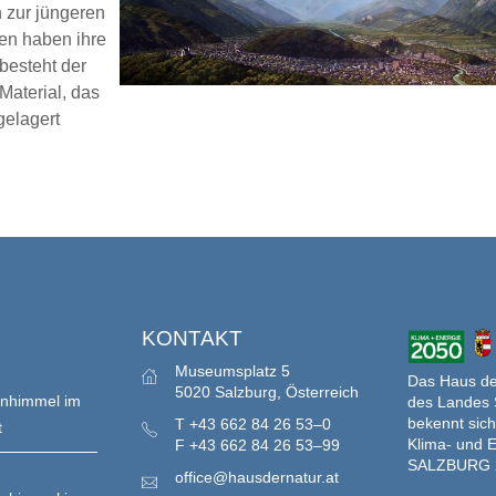
h zur jüngeren
en haben ihre
besteht der
aterial, das
gelagert
S
KONTAKT
Museumsplatz 5
Das Haus der
5020 Salzburg, Österreich
enhimmel im
des Landes 
bekennt sich
T
+43 662 84 26 53–0
t
Klima- und E
F
+43 662 84 26 53–99
SALZBURG 
office@hausdernatur.at