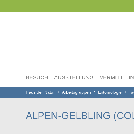
Navigation
überspringen
BESUCH
AUSSTELLUNG
VERMITTLU
Haus der Natur
Arbeitsgruppen
Entomologie
Ta
ALPEN-GELBLING (CO