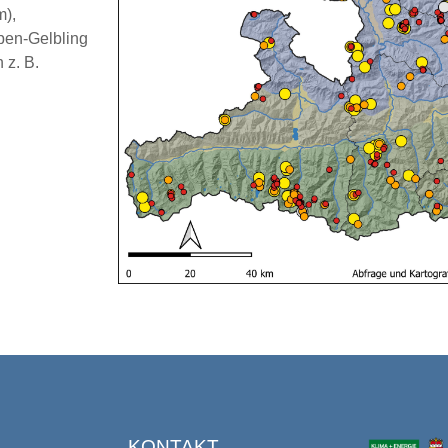
m),
pen-Gelbling
 z. B.
S
KONTAKT