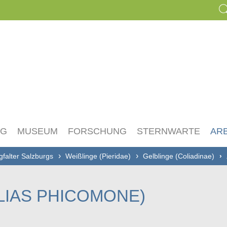
NG
MUSEUM
FORSCHUNG
STERNWARTE
AR
gfalter Salzburgs
Weißlinge (Pieridae)
Gelblinge (Coliadinae)
LIAS PHICOMONE)