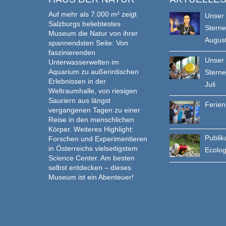
Auf mehr als 7.000 m² zeigt
Unser
Salzburgs beliebtestes
Stern
Museum die Natur von ihrer
Augus
spannendsten Seite: Von
faszinierenden
Unser
Unterwasserwelten im
Aquarium zu außerirdischen
Stern
Erlebnissen in der
Juli
Weltraumhalle, von riesigen
Sauriern aus längst
Ferie
vergangenen Tagen zu einer
Reise in den menschlichen
Körper. Weiteres Highlight:
Publik
Forschen und Experimentieren
in Österreichs vielseitigstem
Ecolo
Science Center. Am besten
selbst entdecken – dieses
Museum ist ein Abenteuer!