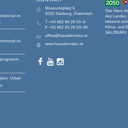
Museumsplatz 5
Das Haus der
5020 Salzburg, Österreich
enhimmel im
des Landes 
bekennt sich
T
+43 662 84 26 53–0
t
Klima- und E
F
+43 662 84 26 53–99
SALZBURG 
office@hausdernatur.at
enhimmel im
www.hausdernatur.at
nprogramm
ation: Urban
gy