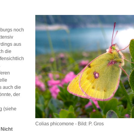
zburgs noch
xtensiv
rdings aus
ch die
fensichtlich
s
feren
elle
ss auch die
önnte, der
g (siehe
Colias phicomone - Bild: P. Gros
 Nicht