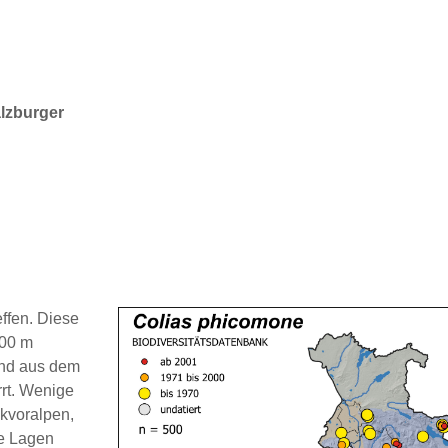
alzburger
effen. Diese
000 m
und aus dem
rrt. Wenige
lkvoralpen,
re Lagen