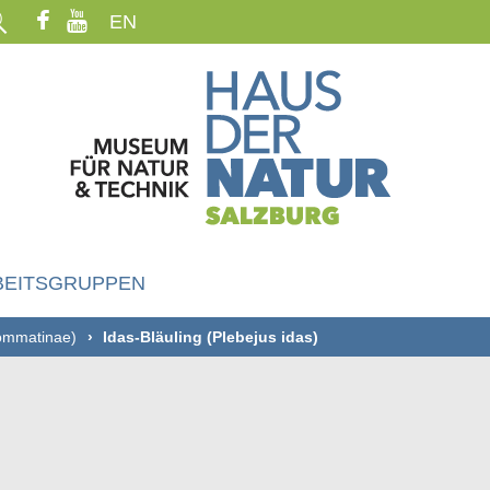
EN
BEITSGRUPPEN
yommatinae)
Idas-Bläuling (Plebejus idas)