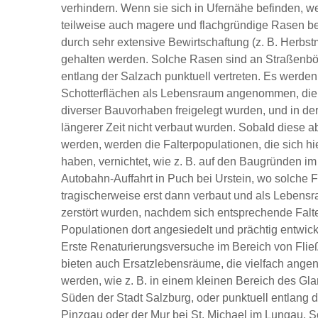
verhindern. Wenn sie sich in Ufernähe befinden, w
teilweise auch magere und flachgründige Rasen bes
durch sehr extensive Bewirtschaftung (z. B. Herbst
gehalten werden. Solche Rasen sind an Straßen
entlang der Salzach punktuell vertreten. Es werde
Schotterflächen als Lebensraum angenommen, die
diverser Bauvorhaben freigelegt wurden, und in de
längerer Zeit nicht verbaut wurden. Sobald diese a
werden, werden die Falterpopulationen, die sich hi
haben, vernichtet, wie z. B. auf den Baugründen im
Autobahn-Auffahrt in Puch bei Urstein, wo solche 
tragischerweise erst dann verbaut und als Lebensr
zerstört wurden, nachdem sich entsprechende Falte
Populationen dort angesiedelt und prächtig entwicke
Erste Renaturierungsversuche im Bereich von Fli
bieten auch Ersatzlebensräume, die vielfach an
werden, wie z. B. in einem kleinen Bereich des Gl
Süden der Stadt Salzburg, oder punktuell entlang 
Pinzgau oder der Mur bei St. Michael im Lungau. 