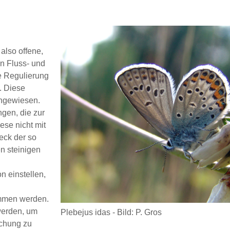
also offene,
en Fluss- und
he Regulierung
. Diese
angewiesen.
ngen, die zur
ese nicht mit
eck der so
n steinigen
n einstellen,
ommen werden.
werden, um
Plebejus idas - Bild: P. Gros
schung zu