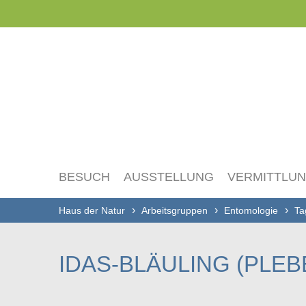
Navigation
überspringen
BESUCH
AUSSTELLUNG
VERMITTLU
Haus der Natur
Arbeitsgruppen
Entomologie
Ta
IDAS-BLÄULING (PLEB