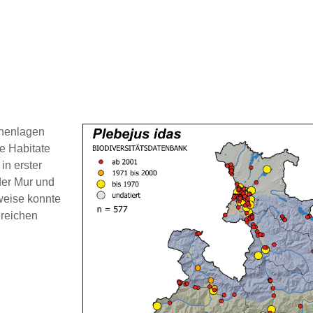
öhenlagen
e Habitate
in erster
der Mur und
weise konnte
ereichen