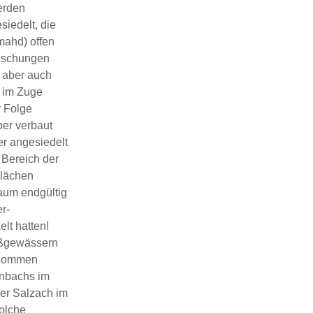
erden
iedelt, die
mahd) offen
böschungen
n aber auch
 im Zuge
r Folge
ber verbaut
er angesiedelt
 Bereich der
Flächen
aum endgültig
r-
lt hatten!
eßgewässern
genommen
anbachs im
der Salzach im
Solche