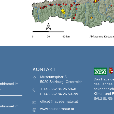
S
KONTAKT
Museumsplatz 5
Das Haus der
5020 Salzburg, Österreich
enhimmel im
des Landes 
bekennt sich
T
+43 662 84 26 53–0
t
Klima- und E
F
+43 662 84 26 53–99
SALZBURG 
office@hausdernatur.at
enhimmel im
www.hausdernatur.at