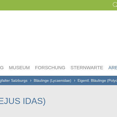
NG
MUSEUM
FORSCHUNG
STERNWARTE
AR
gfalter Salzburgs
Bläulinge (Lycaenidae)
Eigentl. Bläulinge (Pol
EJUS IDAS)