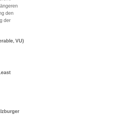
längeren
ng den
g der
erable, VU)
Least
alzburger