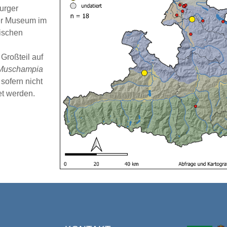
urger
ger Museum im
ischen
Großteil auf
Muschampia
sofern nicht
et werden.