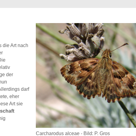
 die Art nach
er
Die
lativ
ge der
 nun
llerdings darf
ete, eher
ese Art sie
tschaft
hig
Carcharodus alceae - Bild: P. Gros