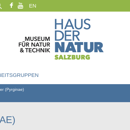
EN
BEITSGRUPPEN
ter (Pyrginae)
AE)