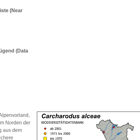
iste (Near
nügend (Data
Alpenvorland,
im Norden der
ng aus dem
ichere