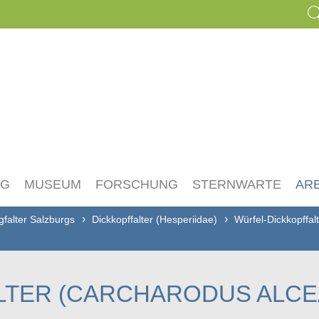
NG
MUSEUM
FORSCHUNG
STERNWARTE
AR
gfalter Salzburgs
Dickkopffalter (Hesperiidae)
Würfel-Dickkopffal
LTER (CARCHARODUS ALCE