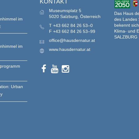
S
KONTAKT
Museumsplatz 5
Das Haus der
5020 Salzburg, Österreich
enhimmel im
des Landes 
bekennt sich
T
+43 662 84 26 53–0
t
Klima- und E
F
+43 662 84 26 53–99
SALZBURG 
office@hausdernatur.at
enhimmel im
www.hausdernatur.at
nprogramm
ation: Urban
gy