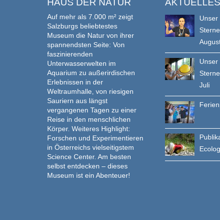
HAUS DER NATUR
AKTUELLE
Auf mehr als 7.000 m² zeigt
Unser
Salzburgs beliebtestes
Stern
Museum die Natur von ihrer
Augus
spannendsten Seite: Von
faszinierenden
Unser
Unterwasserwelten im
Aquarium zu außerirdischen
Stern
Erlebnissen in der
Juli
Weltraumhalle, von riesigen
Sauriern aus längst
Ferie
vergangenen Tagen zu einer
Reise in den menschlichen
Körper. Weiteres Highlight:
Publik
Forschen und Experimentieren
in Österreichs vielseitigstem
Ecolo
Science Center. Am besten
selbst entdecken – dieses
Museum ist ein Abenteuer!