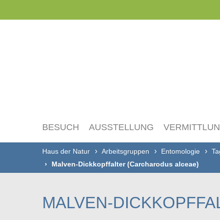
Navigation
überspringen
BESUCH
AUSSTELLUNG
VERMITTLU
Haus der Natur
Arbeitsgruppen
Entomologie
Ta
Malven-Dickkopffalter (Carcharodus alceae)
MALVEN-DICKKOPFFA