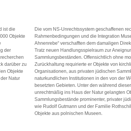
 ist die
Die vom NS-Unrechtssystem geschaffenen rec
.000 Objekte
Rahmenbedingungen und die Integration Muse
e
Ahnenrebe“ verschafften dem damaligen Direk
ng der
Tratz neuen Handlungsspielraum zur Aneignu
zrecherchen
Sammlungsbeständen. Offensichtlich ohne mo
ck darüber zu
Zurückhaltung requirierte er Objekte von kirch
len Objekte
Organisationen, aus privaten jüdischen Samm
 der Natur
naturkundlichen Institutionen in den von der 
besetzten Gebieten. Unter den während dieser
unrechtmäßig ins Haus der Natur gelangten Ob
Sammlungsbestände prominenter, privater jüd
wie Rudolf Gutmann und der Familie Rothschi
Objekte aus polnischen Museen.