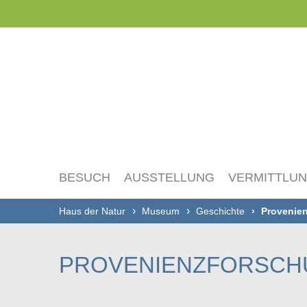
Navigation
überspringen
BESUCH
AUSSTELLUNG
VERMITTLU
Haus der Natur
Museum
Geschichte
Provenien
PROVENIENZFORSCHU