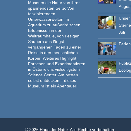
Museum die Natur von ihrer
Augus
spannendsten Seite: Von
faszinierenden
Unser
Unterwasserwelten im
Aquarium zu außerirdischen
Stern
Erlebnissen in der
Juli
Weltraumhalle, von riesigen
Sauriern aus längst
Ferie
vergangenen Tagen zu einer
Reise in den menschlichen
Körper. Weiteres Highlight:
Publik
Forschen und Experimentieren
in Österreichs vielseitigstem
Ecolo
Science Center. Am besten
selbst entdecken – dieses
Museum ist ein Abenteuer!
© 2026 Haus der Natur. Alle Rechte vorbehalten.