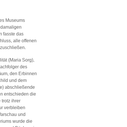
des Museums
es damaligen
n fasste das
luss, alle offenen
zuschließen.
ität (Maria Sorg),
achfolger des
mäum, den Erbinnen
child und dem
e) abschließende
en entschieden die
trotz ihrer
r verbleiben
Warschau und
eriums wurde die