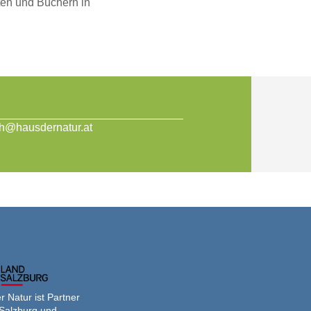
en und Büchern in
th@hausdernatur.at
 Natur ist Partner
Salzburg und