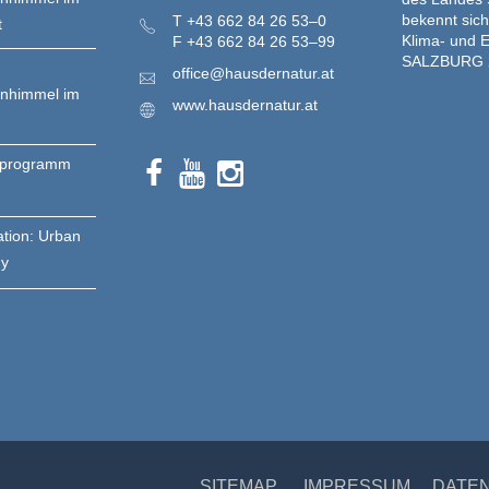
bekennt sich
T
+43 662 84 26 53–0
t
Klima- und E
F
+43 662 84 26 53–99
SALZBURG 
office@hausdernatur.at
enhimmel im
www.hausdernatur.at
nprogramm
ation: Urban
gy
SITEMAP
IMPRESSUM
DATE