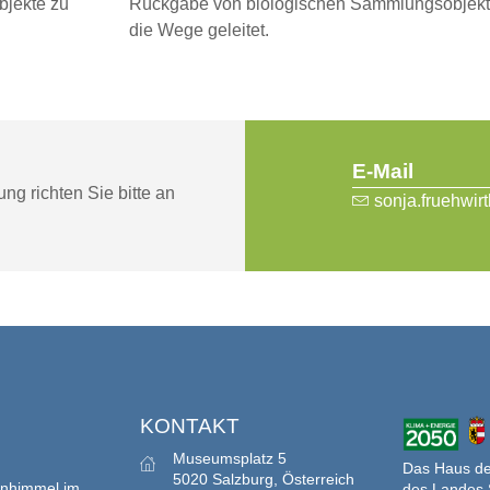
bjekte zu
Rückgabe von biologischen Sammlungsobjekt
die Wege geleitet.
E-Mail
ng richten Sie bitte an
sonja.fruehwir
S
KONTAKT
Museumsplatz 5
Das Haus der
5020 Salzburg, Österreich
enhimmel im
des Landes 