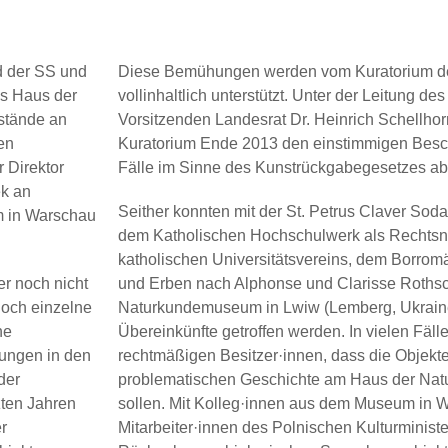
ed der SS und
Diese Bemühungen werden vom Kuratorium 
as Haus der
vollinhaltlich unterstützt. Unter der Leitung d
stände an
Vorsitzenden Landesrat Dr. Heinrich Schellhor
en
Kuratorium Ende 2013 den einstimmigen Besch
 Direktor
Fälle im Sinne des Kunstrückgabegesetzes ab
ek an
Seither konnten mit der St. Petrus Claver Sodal
m in Warschau
dem Katholischen Hochschulwerk als Rechtsn
katholischen Universitätsvereins, dem Borro
er noch nicht
und Erben nach Alphonse und Clarisse Roths
noch einzelne
Naturkundemuseum in Lwiw (Lemberg, Ukrain
he
Übereinkünfte getroffen werden. In vielen Fäll
ungen in den
rechtmäßigen Besitzer·innen, dass die Objekte 
der
problematischen Geschichte am Haus der Natu
tzten Jahren
sollen. Mit Kolleg·innen aus dem Museum in 
er
Mitarbeiter·innen des Polnischen Kulturminist