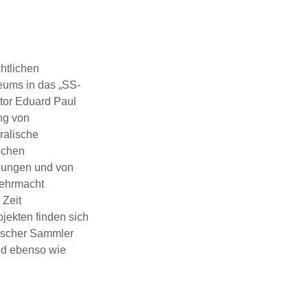
htlichen
ums in das „SS-
tor Eduard Paul
ng von
ralische
lichen
lungen und von
Wehrmacht
 Zeit
jekten finden sich
ischer Sammler
ld ebenso wie