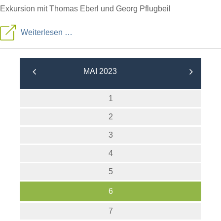
Exkursion mit Thomas Eberl und Georg Pflugbeil
Magerwiesen
Weiterlesen …
und
Frauenschuh
MAI 2023
in
Faistenau
1
2
3
4
5
6
7