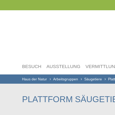
Navigation
überspringen
BESUCH
AUSSTELLUNG
VERMITTLU
Haus der Natur
Arbeitsgruppen
Säugetiere
Plat
PLATTFORM SÄUGETI