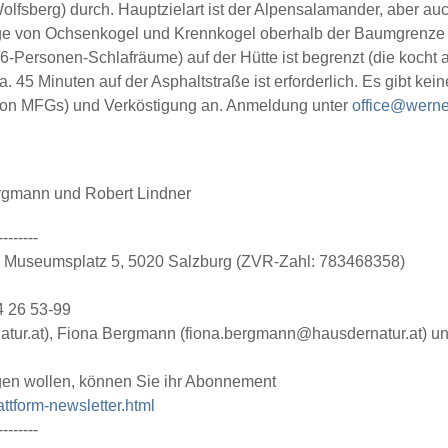
olfsberg) durch. Hauptzielart ist der Alpensalamander, aber 
ge von Ochsenkogel und Krennkogel oberhalb der Baumgrenze w
6-Personen-Schlafräume) auf der Hütte ist begrenzt (die kocht
. 45 Minuten auf der Asphaltstraße ist erforderlich. Es gibt ke
g von MFGs) und Verköstigung an. Anmeldung unter
office@werne
rgmann und Robert Lindner
--------
 • Museumsplatz 5, 5020 Salzburg (ZVR-Zahl: 783468358)
84 26 53-99
ernatur.at), Fiona Bergmann (fiona.bergmann@hausdernatur.at)
gen wollen, können Sie ihr Abonnement
ttform-newsletter.html
--------