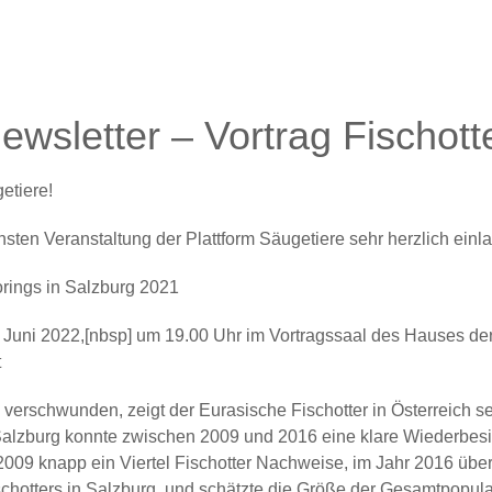
ewsletter – Vortrag Fischott
etiere!
sten Veranstaltung der Plattform Säugetiere sehr herzlich einl
rings in Salzburg 2021
 Juni 2022,[nbsp] um 19.00 Uhr
im Vortragssaal des Hauses der
t
h verschwunden, zeigt der Eurasische Fischotter in Österreich 
Salzburg konnte zwischen 2009 und 2016 eine klare Wiederbesi
2009 knapp ein Viertel Fischotter Nachweise, im Jahr 2016 übe
schotters in Salzburg, und schätzte die Größe der Gesamtpopul