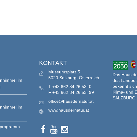
S
KONTAKT
Museumsplatz 5
Das Haus der
5020 Salzburg, Österreich
enhimmel im
des Landes 
bekennt sich
T
+43 662 84 26 53–0
t
Klima- und E
F
+43 662 84 26 53–99
SALZBURG 
office@hausdernatur.at
enhimmel im
www.hausdernatur.at
nprogramm