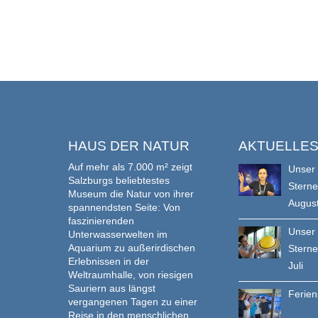
HAUS DER NATUR
AKTUELLE
Auf mehr als 7.000 m² zeigt
Unser
Salzburgs beliebtestes
Stern
Museum die Natur von ihrer
Augus
spannendsten Seite: Von
faszinierenden
Unser
Unterwasserwelten im
Aquarium zu außerirdischen
Stern
Erlebnissen in der
Juli
Weltraumhalle, von riesigen
Sauriern aus längst
Ferie
vergangenen Tagen zu einer
Reise in den menschlichen