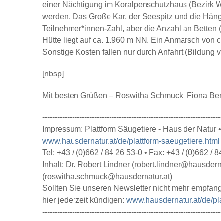
einer Nächtigung im Koralpenschutzhaus (Bezirk W
werden. Das Große Kar, der Seespitz und die Hän
Teilnehmer*innen-Zahl, aber die Anzahl an Betten (
Hütte liegt auf ca. 1.960 m NN. Ein Anmarsch von ca
Sonstige Kosten fallen nur durch Anfahrt (Bildun
[nbsp]
Mit besten Grüßen – Roswitha Schmuck, Fiona Be
------------------------------------------------------------------------
Impressum: Plattform Säugetiere - Haus der Natur
www.hausdernatur.at/de/plattform-saeugetiere.html
Tel: +43 / (0)662 / 84 26 53-0 • Fax: +43 / (0)662 / 
Inhalt: Dr. Robert Lindner (robert.lindner@hausd
(roswitha.schmuck@hausdernatur.at)
Sollten Sie unseren Newsletter nicht mehr empfan
hier jederzeit kündigen:
www.hausdernatur.at/de/pla
------------------------------------------------------------------------