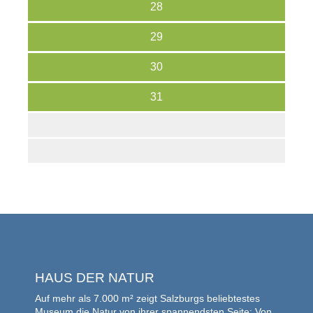
28
29
30
31
HAUS DER NATUR
Auf mehr als 7.000 m² zeigt Salzburgs beliebtestes
Museum die Natur von ihrer spannendsten Seite: Von