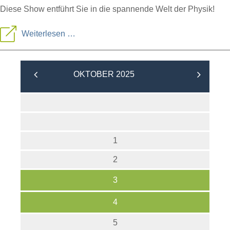
Diese Show entführt Sie in die spannende Welt der Physik!
Erlebnis
Weiterlesen …
Physik
"eiskalt"
OKTOBER 2025
(Science-
Show)
1
2
3
4
5