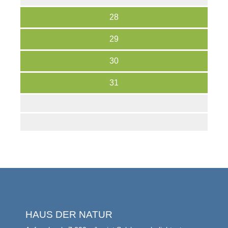
28
29
30
31
HAUS DER NATUR