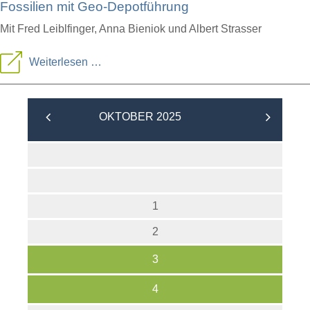
Fossilien mit Geo-Depotführung
Mit Fred Leiblfinger, Anna Bieniok und Albert Strasser
Bestimmungsabend
Weiterlesen …
für
Minerale,
OKTOBER 2025
Gesteine
und
Fossilien
mit
1
Geo-
2
Depotführung
3
4