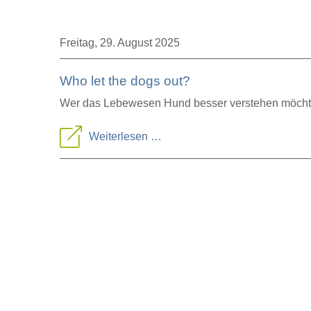
Freitag,
29. August 2025
Who let the dogs out?
Wer das Lebewesen Hund besser verstehen möchte, 
Who
Weiterlesen …
let
the
dogs
out?