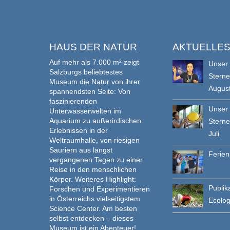
HAUS DER NATUR
AKTUELLE
Auf mehr als 7.000 m² zeigt
Unser
Salzburgs beliebtestes
Stern
Museum die Natur von ihrer
Augus
spannendsten Seite: Von
faszinierenden
Unser
Unterwasserwelten im
Aquarium zu außerirdischen
Stern
Erlebnissen in der
Juli
Weltraumhalle, von riesigen
Sauriern aus längst
Ferie
vergangenen Tagen zu einer
Reise in den menschlichen
Körper. Weiteres Highlight:
Publik
Forschen und Experimentieren
in Österreichs vielseitigstem
Ecolo
Science Center. Am besten
selbst entdecken – dieses
Museum ist ein Abenteuer!