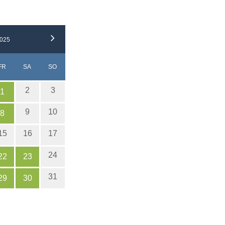
025
RSTAG
EITAG
MSTAG
NNTAG
FR
SA
SO
2
3
1
9
10
8
15
16
17
24
22
23
31
29
30