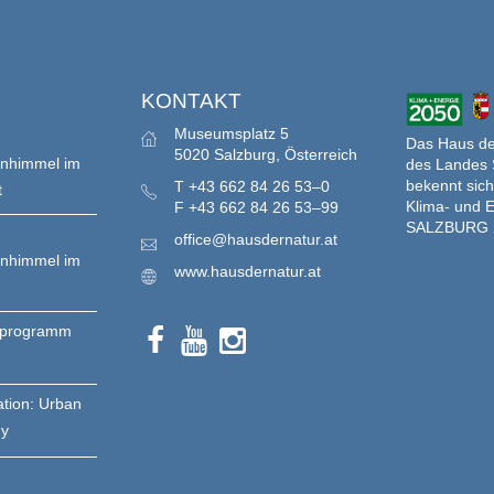
S
KONTAKT
Museumsplatz 5
Das Haus der
5020 Salzburg, Österreich
enhimmel im
des Landes 
bekennt sich
T
+43 662 84 26 53–0
t
Klima- und E
F
+43 662 84 26 53–99
SALZBURG 
office@hausdernatur.at
enhimmel im
www.hausdernatur.at
nprogramm
ation: Urban
gy