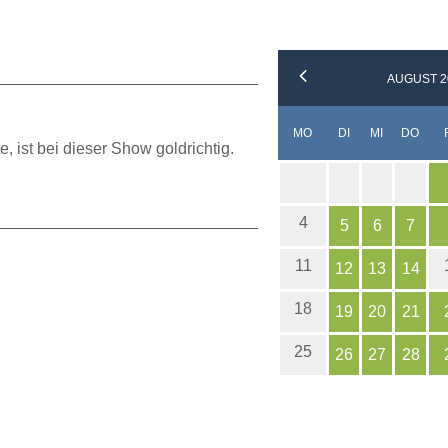
AUGUST 2
NTAG
ENSTAG
TTWOCH
NNE
MO
DI
MI
DO
ist bei dieser Show goldrichtig.
4
5
6
7
11
12
13
14
18
19
20
21
25
26
27
28