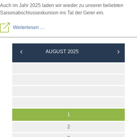
Auch im Jahr 2025 laden wir wieder zu unserer beliebten
Saisonabschlussexkursion ins Tal der Geier ein.
Saisonausklang
Weiterlesen …
im
Tal
AUGUST 2025
der
Geier
1
2