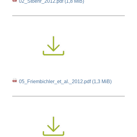
02_Stoehr_2012.pdf
(1,8 MiB)
05_Friembichler_et_al._2012.pdf
(1,3 MiB)