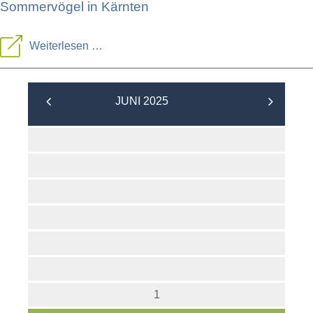
Sommervögel in Kärnten
AUSGEBUCHT:
Weiterlesen …
Mehrtägige
Exkursion
JUNI 2025
-
Sommervögel
in
Kärnten
1