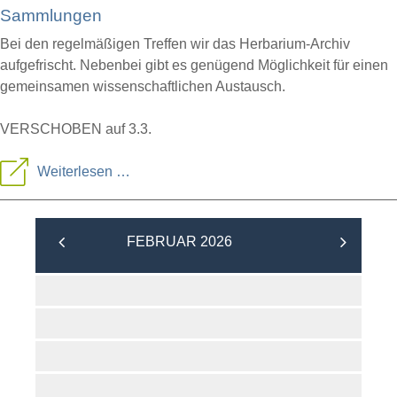
Sammlungen
-
Bei den regelmäßigen Treffen wir das Herbarium-Archiv
Trickfilmstudio
aufgefrischt. Nebenbei gibt es genügend Möglichkeit für einen
von
gemeinsamen wissenschaftlichen Austausch.
Paul
VERSCHOBEN auf 3.3.
&
Paula
VERSCHOBEN:
Weiterlesen …
Arbeit
an
FEBRUAR 2026
den
botanischen
Sammlungen