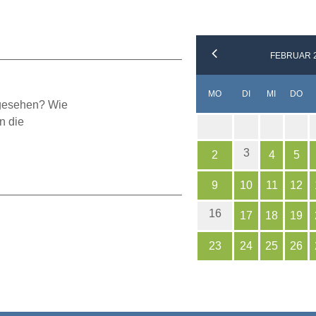
FEBRUAR 
NTAG
ENSTAG
TTWOCH
NN
MO
DI
MI
DO
 gesehen? Wie
n die
3
2
4
5
9
10
11
12
16
17
18
19
23
24
25
26