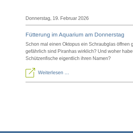
Donnerstag,
19. Februar 2026
Fütterung im Aquarium am Donnerstag
Schon mal einen Oktopus ein Schraubglas öffnen
gefährlich sind Piranhas wirklich? Und woher habe
Schützenfische eigentlich ihren Namen?
Fütterung
Weiterlesen …
im
Aquarium
am
Donnerstag