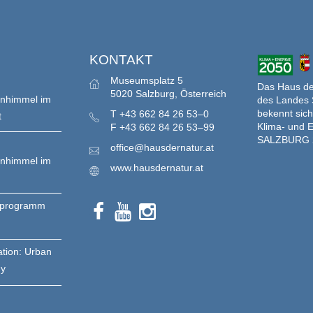
S
KONTAKT
Museumsplatz 5
Das Haus der
5020 Salzburg, Österreich
enhimmel im
des Landes 
bekennt sich
T
+43 662 84 26 53–0
t
Klima- und E
F
+43 662 84 26 53–99
SALZBURG 
office@hausdernatur.at
enhimmel im
www.hausdernatur.at
nprogramm
ation: Urban
gy