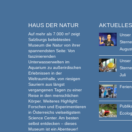
HAUS DER NATUR
AKTUELLE
Auf mehr als 7.000 m² zeigt
Unser
Salzburgs beliebtestes
Stern
Museum die Natur von ihrer
Augus
spannendsten Seite: Von
faszinierenden
Unser
Unterwasserwelten im
Aquarium zu außerirdischen
Stern
Erlebnissen in der
Juli
Weltraumhalle, von riesigen
Sauriern aus längst
Ferie
vergangenen Tagen zu einer
Reise in den menschlichen
Körper. Weiteres Highlight:
Publik
Forschen und Experimentieren
in Österreichs vielseitigstem
Ecolo
Science Center. Am besten
selbst entdecken – dieses
Museum ist ein Abenteuer!