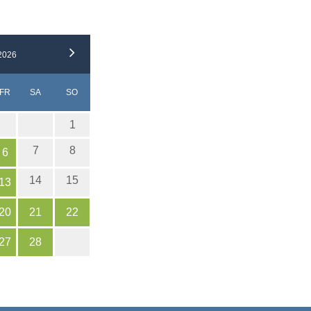
2026
ERSTAG
EITAG
MSTAG
NNTAG
FR
SA
SO
1
7
8
6
14
15
13
20
21
22
27
28