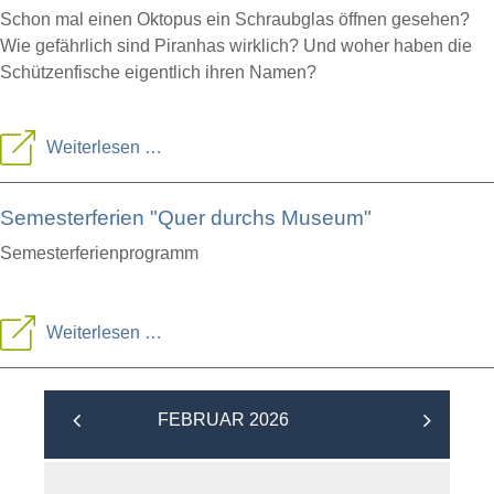
Schon mal einen Oktopus ein Schraubglas öffnen gesehen?
Wie gefährlich sind Piranhas wirklich? Und woher haben die
Schützenfische eigentlich ihren Namen?
Fütterung
Weiterlesen …
im
Semesterferien "Quer durchs Museum"
Aquarium
am
Semesterferienprogramm
Donnerstag
Semesterferien
Weiterlesen …
"Quer
durchs
FEBRUAR 2026
Museum"