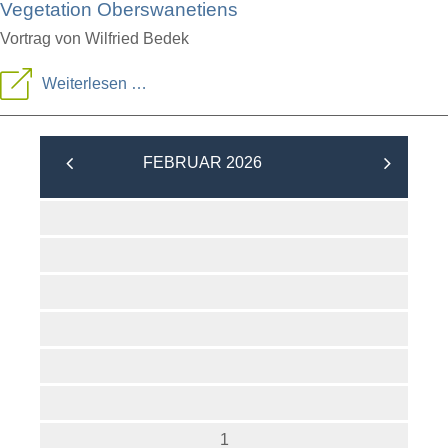
Vegetation Oberswanetiens
Vortrag von Wilfried Bedek
Georgien:
Weiterlesen …
Einblicke
in
FEBRUAR 2026
Kultur,
Landschaft
und
Vegetation
Oberswanetiens
1