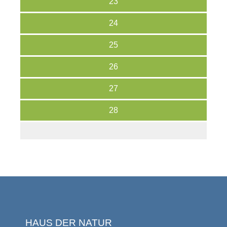
23
24
25
26
27
28
HAUS DER NATUR