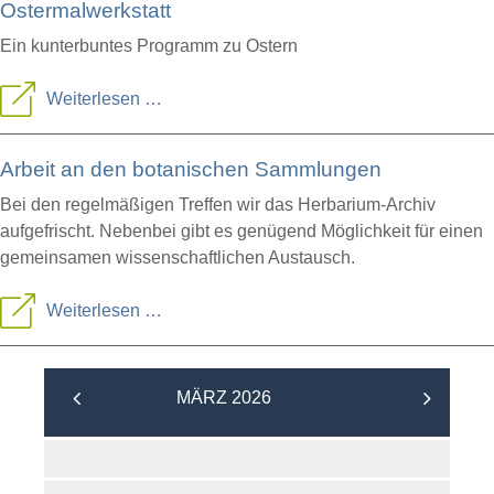
Ostermalwerkstatt
Ein kunterbuntes Programm zu Ostern
Osterferienprogramm:
Weiterlesen …
Farblabor
Arbeit an den botanischen Sammlungen
&
Ostermalwerkstatt
Bei den regelmäßigen Treffen wir das Herbarium-Archiv
aufgefrischt. Nebenbei gibt es genügend Möglichkeit für einen
gemeinsamen wissenschaftlichen Austausch.
Arbeit
Weiterlesen …
an
den
MÄRZ 2026
botanischen
Sammlungen