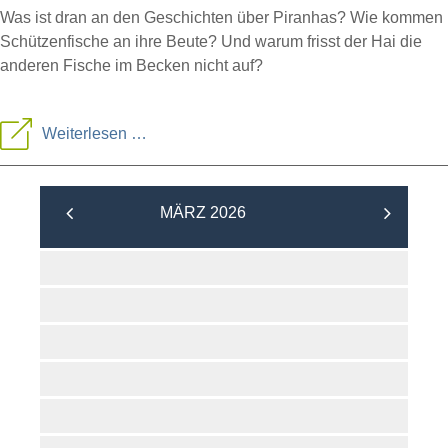
Was ist dran an den Geschichten über Piranhas? Wie kommen
Schützenfische an ihre Beute? Und warum frisst der Hai die
anderen Fische im Becken nicht auf?
Fütterung
Weiterlesen …
im
Aquarium
MÄRZ 2026
am
Mittwoch