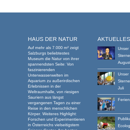
HAUS DER NATUR
AKTUELLE
Auf mehr als 7.000 m² zeigt
Unser
Salzburgs beliebtestes
Stern
Museum die Natur von ihrer
Augus
spannendsten Seite: Von
faszinierenden
Unser
Unterwasserwelten im
Aquarium zu außerirdischen
Stern
Erlebnissen in der
Juli
Weltraumhalle, von riesigen
Sauriern aus längst
Ferie
vergangenen Tagen zu einer
Reise in den menschlichen
Körper. Weiteres Highlight:
Publik
Forschen und Experimentieren
in Österreichs vielseitigstem
Ecolo