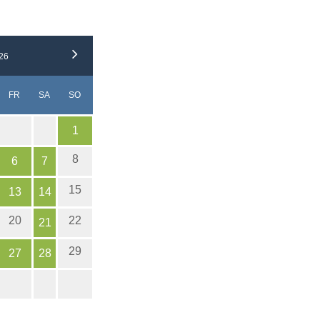
26
H
NERSTAG
EITAG
MSTAG
NNTAG
FR
SA
SO
1
8
6
7
15
13
14
20
22
21
29
27
28