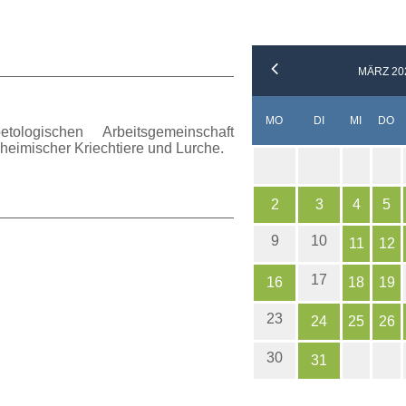
MÄRZ 20
NTAG
ENSTAG
TTWOC
N
MO
DI
MI
DO
ologischen Arbeitsgemeinschaft
 heimischer Kriechtiere und Lurche.
2
3
4
5
9
10
11
12
17
16
18
19
23
24
25
26
30
31