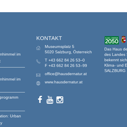
S
KONTAKT
Museumsplatz 5
Das Haus der
5020 Salzburg, Österreich
enhimmel im
des Landes 
bekennt sich
T
+43 662 84 26 53–0
t
Klima- und E
F
+43 662 84 26 53–99
SALZBURG 
office@hausdernatur.at
enhimmel im
www.hausdernatur.at
nprogramm
ation: Urban
gy