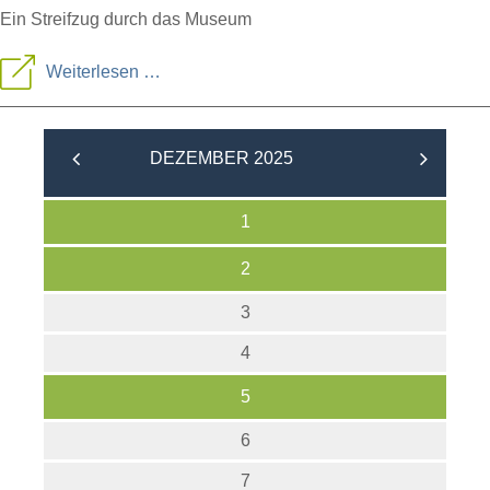
Ein Streifzug durch das Museum
Highlights-
Weiterlesen …
Publikums-
Führung
DEZEMBER 2025
1
2
3
4
5
6
7