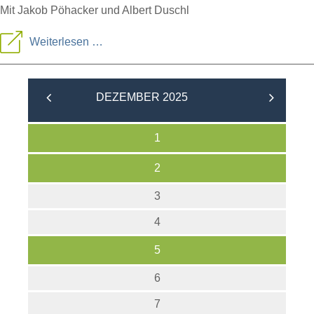
Mit Jakob Pöhacker und Albert Duschl
Jahresrückblick
Weiterlesen …
und
Vogelquiz
DEZEMBER 2025
1
2
3
4
5
6
7