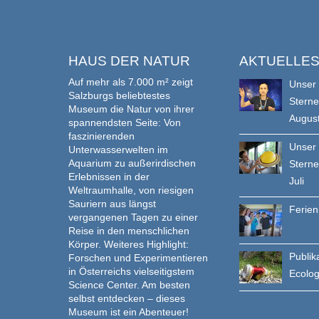
HAUS DER NATUR
AKTUELLE
Auf mehr als 7.000 m² zeigt
Unser
Salzburgs beliebtestes
Stern
Museum die Natur von ihrer
Augus
spannendsten Seite: Von
faszinierenden
Unser
Unterwasserwelten im
Aquarium zu außerirdischen
Stern
Erlebnissen in der
Juli
Weltraumhalle, von riesigen
Sauriern aus längst
Ferie
vergangenen Tagen zu einer
Reise in den menschlichen
Körper. Weiteres Highlight:
Publik
Forschen und Experimentieren
in Österreichs vielseitigstem
Ecolo
Science Center. Am besten
selbst entdecken – dieses
Museum ist ein Abenteuer!