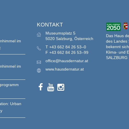
S
KONTAKT
Museumsplatz 5
Das Haus der
5020 Salzburg, Österreich
enhimmel im
des Landes 
bekennt sich
T
+43 662 84 26 53–0
t
Klima- und E
F
+43 662 84 26 53–99
SALZBURG 
office@hausdernatur.at
enhimmel im
www.hausdernatur.at
nprogramm
ation: Urban
gy