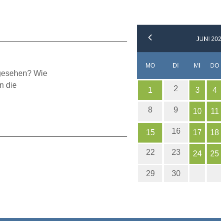
JUNI 20
NTAG
ENSTAG
TTWO
MO
DI
MI
DO
 gesehen? Wie
n die
2
1
3
4
8
9
10
11
16
15
17
18
22
23
24
25
29
30