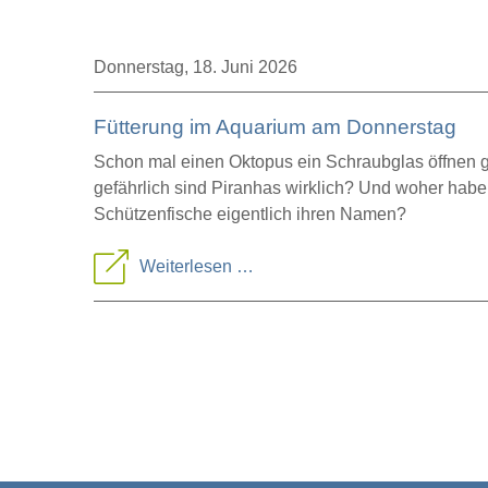
Donnerstag,
18. Juni 2026
Fütterung im Aquarium am Donnerstag
Schon mal einen Oktopus ein Schraubglas öffnen
gefährlich sind Piranhas wirklich? Und woher habe
Schützenfische eigentlich ihren Namen?
Fütterung
Weiterlesen …
im
Aquarium
am
Donnerstag