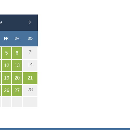
26
CH
NNERSTAG
EITAG
MSTAG
NNTAG
FR
SA
SO
7
5
6
14
12
13
19
20
21
28
26
27