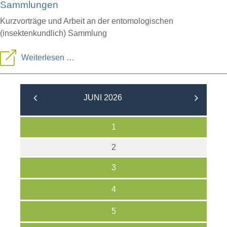
Sammlungen
Kurzvorträge und Arbeit an der entomologischen
(insektenkundlich) Sammlung
Kurzvorträge
Weiterlesen …
und
Arbeiten
JUNI 2026
an
den
1
entomologischen
2
Sammlungen
3
4
5