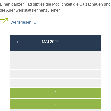
Einen ganzen Tag gibt es die Möglichkeit die Salzachauen und
die Auenwerkstatt kennenzulernen.
Tag
Weiterlesen …
der
offenen
MAI 2026
Auenwerkstatt
1
2