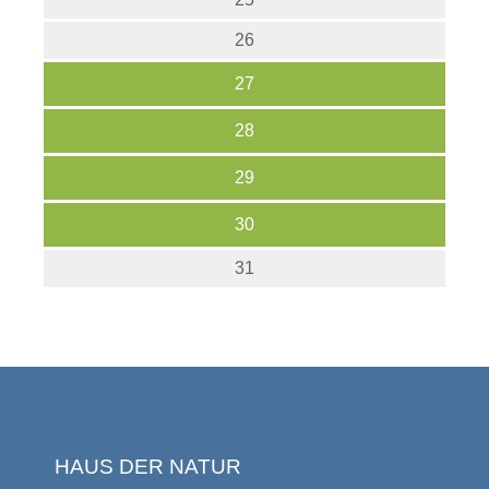
26
27
28
29
30
31
HAUS DER NATUR