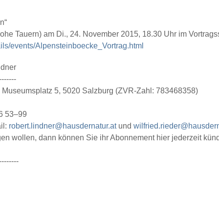
n“
Hohe Tauern) am
Di., 24. November 2015, 18.30 Uhr
im Vortrags
ails/events/Alpensteinboecke_Vortrag.html
ndner
-------
 • Museumsplatz 5, 5020 Salzburg (ZVR-Zahl: 783468358)
26 53–99
il:
robert.lindner@hausdernatur.at
und
wilfried.rieder@hausdern
gen wollen, dann können Sie ihr Abonnement hier jederzeit kün
--------