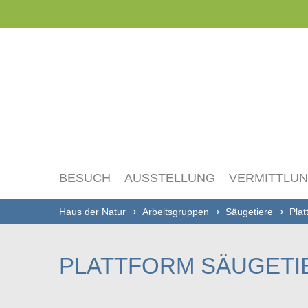
Navigation
überspringen
BESUCH
AUSSTELLUNG
VERMITTLU
Haus der Natur
Arbeitsgruppen
Säugetiere
Plat
PLATTFORM SÄUGETI