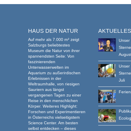
HAUS DER NATUR
AKTUELLE
Auf mehr als 7.000 m² zeigt
Unser
Salzburgs beliebtestes
Stern
Museum die Natur von ihrer
Augus
spannendsten Seite: Von
faszinierenden
Unser
Unterwasserwelten im
Aquarium zu außerirdischen
Stern
Erlebnissen in der
Juli
Weltraumhalle, von riesigen
Sauriern aus längst
Ferie
vergangenen Tagen zu einer
Reise in den menschlichen
Körper. Weiteres Highlight:
Publik
Forschen und Experimentieren
in Österreichs vielseitigstem
Ecolo
Science Center. Am besten
selbst entdecken – dieses