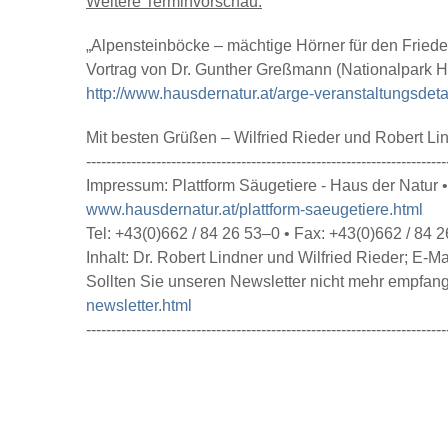
Weitere Terminvorschau:
„Alpensteinböcke – mächtige Hörner für den Friede
Vortrag von Dr. Gunther Greßmann (Nationalpark 
http://www.hausdernatur.at/arge-veranstaltungsdet
Mit besten Grüßen – Wilfried Rieder und Robert Li
------------------------------------------------------------------------
Impressum: Plattform Säugetiere - Haus der Natur
www.hausdernatur.at/plattform-saeugetiere.html
Tel: +43(0)662 / 84 26 53–0 • Fax: +43(0)662 / 84 
Inhalt: Dr. Robert Lindner und Wilfried Rieder; E-Ma
Sollten Sie unseren Newsletter nicht mehr empfan
newsletter.html
------------------------------------------------------------------------