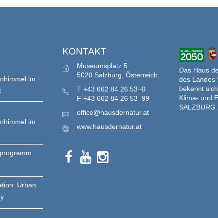
S
KONTAKT
Museumsplatz 5
Das Haus der
5020 Salzburg, Österreich
enhimmel im
des Landes 
bekennt sich
T
+43 662 84 26 53–0
t
Klima- und E
F
+43 662 84 26 53–99
SALZBURG 
office@hausdernatur.at
enhimmel im
www.hausdernatur.at
nprogramm
ation: Urban
gy