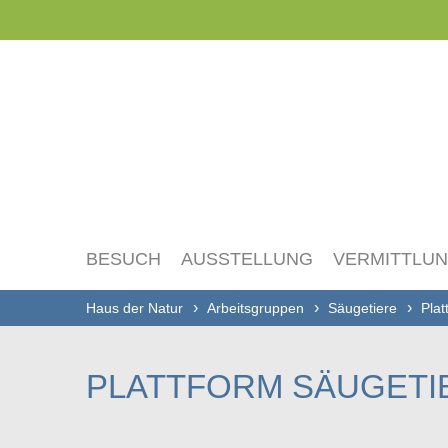
Navigation
überspringen
BESUCH
AUSSTELLUNG
VERMITTLU
Haus der Natur
Arbeitsgruppen
Säugetiere
Plat
PLATTFORM SÄUGETI