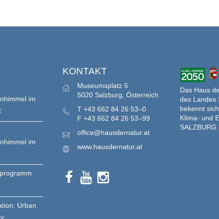
S
KONTAKT
Museumsplatz 5
Das Haus der
5020 Salzburg, Österreich
enhimmel im
des Landes 
bekennt sich
T
+43 662 84 26 53–0
t
Klima- und E
F
+43 662 84 26 53–99
SALZBURG 
office@hausdernatur.at
enhimmel im
www.hausdernatur.at
nprogramm
ation: Urban
gy