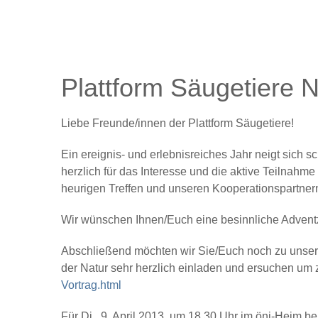
Plattform Säugetiere N
Liebe Freunde/innen der Plattform Säugetiere!
Ein ereignis- und erlebnisreiches Jahr neigt sic
herzlich für das Interesse und die aktive Teilnah
heurigen Treffen und unseren Kooperationspartnern
Wir wünschen Ihnen/Euch eine besinnliche Adventz
Abschließend möchten wir Sie/Euch noch zu uns
der Natur
sehr herzlich einladen und ersuchen um 
Vortrag.html
Für
Di., 9. April 2013, um 18.30 Uhr im önj-Heim
be