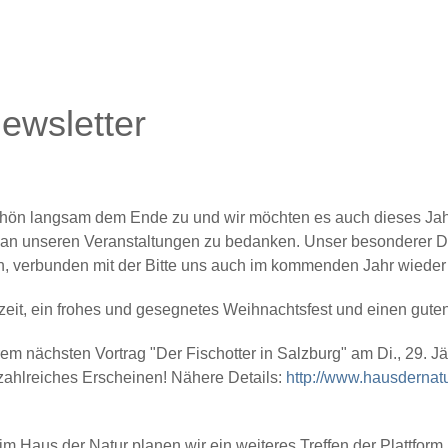
ewsletter
h schön langsam dem Ende zu und wir möchten es auch dieses Ja
me an unseren Veranstaltungen zu bedanken. Unser besonderer Da
, verbunden mit der Bitte uns auch im kommenden Jahr wieder k
eit, ein frohes und gesegnetes Weihnachtsfest und einen gute
erem
nächsten Vortrag "Der Fischotter in Salzburg" am Di., 29. 
zahlreiches Erscheinen! Nähere Details:
http://www.hausdernatu
im Haus der Natur planen wir ein weiteres Treffen der Plattfo