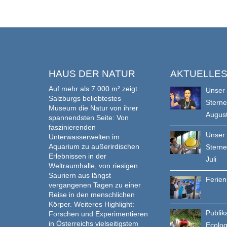
HAUS DER NATUR
AKTUELLE
Auf mehr als 7.000 m² zeigt
Unser
Salzburgs beliebtestes
Stern
Museum die Natur von ihrer
Augus
spannendsten Seite: Von
faszinierenden
Unser
Unterwasserwelten im
Aquarium zu außerirdischen
Stern
Erlebnissen in der
Juli
Weltraumhalle, von riesigen
Sauriern aus längst
Ferie
vergangenen Tagen zu einer
Reise in den menschlichen
Körper. Weiteres Highlight:
Publik
Forschen und Experimentieren
in Österreichs vielseitigstem
Ecolo