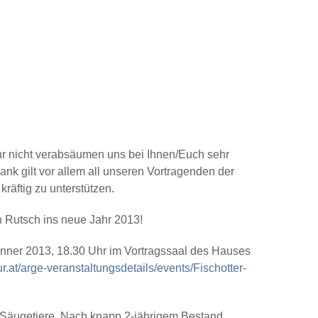
hr nicht verabsäumen uns bei Ihnen/Euch sehr
nk gilt vor allem all unseren Vortragenden der
räftig zu unterstützen.
n Rutsch ins neue Jahr 2013!
Jänner 2013, 18.30 Uhr im Vortragssaal des Hauses
r.at/arge-veranstaltungsdetails/events/Fischotter-
rm Säugetiere. Nach knapp 2-jährigem Bestand