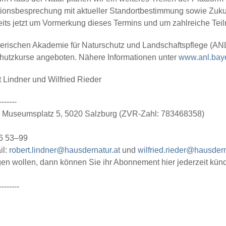
ionsbesprechung mit aktueller Standortbestimmung sowie Zukunf
bereits jetzt um Vormerkung dieses Termins und um zahlreiche T
rischen Akademie für Naturschutz und Landschaftspflege (ANL
utzkurse angeboten. Nähere Informationen unter
www.anl.bay
 Lindner und Wilfried Rieder
-------
 • Museumsplatz 5, 5020 Salzburg (ZVR-Zahl: 783468358)
26 53–99
il:
robert.lindner@hausdernatur.at
und
wilfried.rieder@hausdern
gen wollen, dann können Sie ihr Abonnement hier jederzeit kün
--------