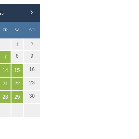
26
NERSTAG
EITAG
MSTAG
NNTAG
FR
SA
SO
1
2
8
9
7
16
14
15
23
21
22
30
28
29