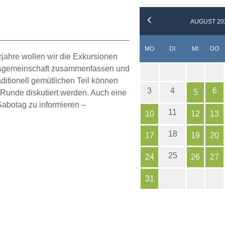
AUGUST 20
NTAG
ENSTAG
TTWOCH
N
MO
DI
MI
DO
jahre wollen wir die Exkursionen
itsgemeinschaft zusammenfassen und
aditionell gemütlichen Teil können
3
4
6
5
 Runde diskutiert werden. Auch eine
 Sabotag zu informieren –
11
10
12
13
18
17
19
20
25
24
26
27
31