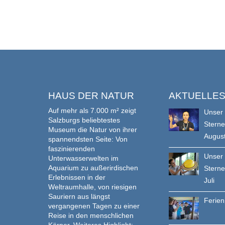
HAUS DER NATUR
AKTUELLE
Auf mehr als 7.000 m² zeigt
Unser
Salzburgs beliebtestes
Stern
Museum die Natur von ihrer
Augus
spannendsten Seite: Von
faszinierenden
Unser
Unterwasserwelten im
Aquarium zu außerirdischen
Stern
Erlebnissen in der
Juli
Weltraumhalle, von riesigen
Sauriern aus längst
Ferie
vergangenen Tagen zu einer
Reise in den menschlichen