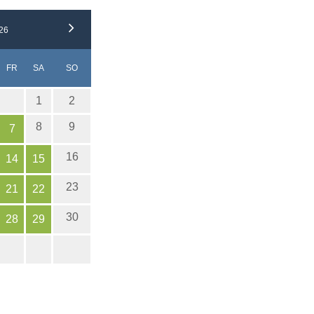
26
NERSTAG
EITAG
MSTAG
NNTAG
FR
SA
SO
1
2
8
9
7
16
14
15
23
21
22
30
28
29