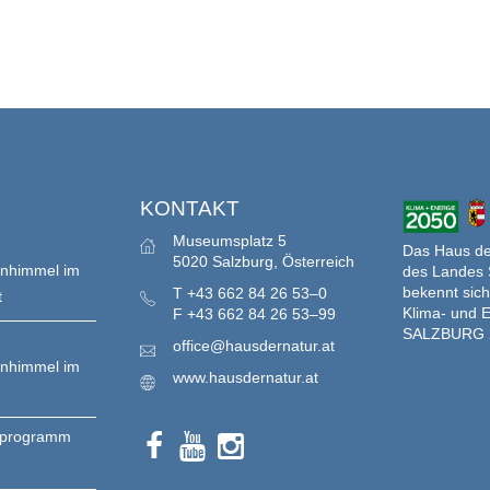
S
KONTAKT
Museumsplatz 5
Das Haus der
5020 Salzburg, Österreich
enhimmel im
des Landes 
bekennt sich
T
+43 662 84 26 53–0
t
Klima- und E
F
+43 662 84 26 53–99
SALZBURG 
office@hausdernatur.at
enhimmel im
www.hausdernatur.at
nprogramm