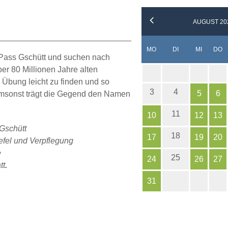
AUGUST 20
NTAG
ENSTAG
TTWOCH
N
MO
DI
MI
DO
 Pass Gschütt und suchen nach
er 80 Millionen Jahre alten
 Übung leicht zu finden und so
3
4
5
6
umsonst trägt die Gegend den Namen
11
10
12
13
Gschütt
18
17
19
20
fel und Verpflegung
e
25
24
26
27
tt
.
31