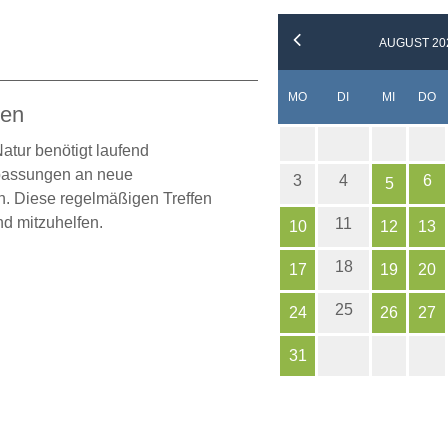
AUGUST 20
NTAG
ENSTAG
TTWOCH
N
MO
DI
MI
DO
gen
tur benötigt laufend
passungen an neue
3
4
6
5
en. Diese regelmäßigen Treffen
nd mitzuhelfen.
11
10
12
13
18
17
19
20
25
24
26
27
31