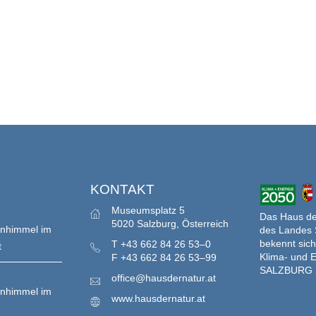
S
KONTAKT
Museumsplatz 5
Das Haus der
5020 Salzburg, Österreich
enhimmel im
des Landes 
bekennt sich
T
+43 662 84 26 53–0
t
Klima- und E
F
+43 662 84 26 53–99
SALZBURG 
office@hausdernatur.at
enhimmel im
www.hausdernatur.at