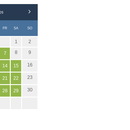
26
NERSTAG
EITAG
MSTAG
NNTAG
FR
SA
SO
1
2
8
9
7
16
14
15
23
21
22
30
28
29