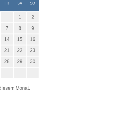
NERSTAG
EITAG
MSTAG
NNTAG
FR
SA
SO
1
2
7
8
9
14
15
16
21
22
23
28
29
30
 diesem Monat.