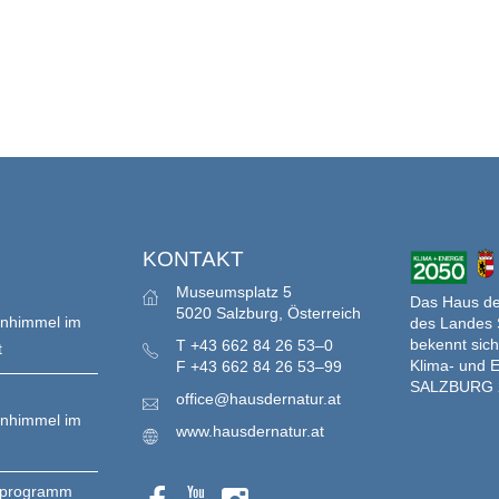
S
KONTAKT
Museumsplatz 5
Das Haus der
5020 Salzburg, Österreich
enhimmel im
des Landes 
bekennt sich
T
+43 662 84 26 53–0
t
Klima- und E
F
+43 662 84 26 53–99
SALZBURG 
office@hausdernatur.at
enhimmel im
www.hausdernatur.at
nprogramm