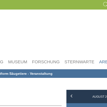
NG
MUSEUM
FORSCHUNG
STERNWARTE
AR
ttform Säugetiere - Veranstaltung
AUGUST 2