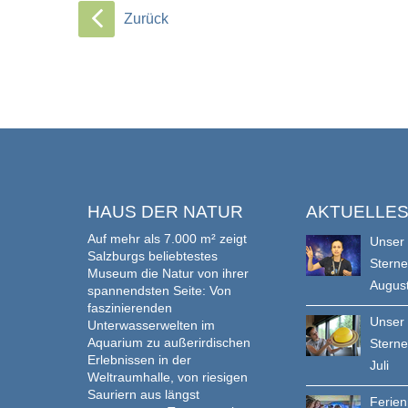
Zurück
HAUS DER NATUR
AKTUELLE
Auf mehr als 7.000 m² zeigt
Unser
Salzburgs beliebtestes
Stern
Museum die Natur von ihrer
Augus
spannendsten Seite: Von
faszinierenden
Unser
Unterwasserwelten im
Aquarium zu außerirdischen
Stern
Erlebnissen in der
Juli
Weltraumhalle, von riesigen
Sauriern aus längst
Ferie