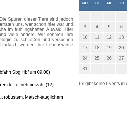
NTAG
ENSTAG
TTWOCH
N
MO
DI
MI
DO
. Die Spuren dieser Tiere sind jedoch
erraten uns, wer schon hier war und
3
4
5
6
he im frühlingshaften Auwald. Hier
und viele andere. Wir nehmen ihre
10
11
12
13
hologie zu schließen und versuchen
 Dadurch werden ihre Lebensweise
17
18
19
20
24
25
26
27
31
bfahrt Sbg Hbf um 09.08)
Es gibt keine Events in
enzte Teilnehmerzahl (12)
kl. robustem, Matsch-tauglichem