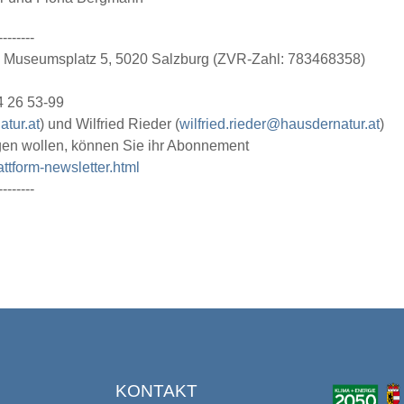
--------
 • Museumsplatz 5, 5020 Salzburg (ZVR-Zahl: 783468358)
84 26 53-99
tur.at
) und Wilfried Rieder (
wilfried.rieder@hausdernatur.at
)
gen wollen, können Sie ihr Abonnement
ttform-newsletter.html
--------
S
KONTAKT