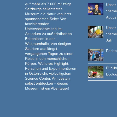
Auf mehr als 7.000 m² zeigt
Unser
Salzburgs beliebtestes
Stern
Museum die Natur von ihrer
Augus
spannendsten Seite: Von
faszinierenden
Unser
Unterwasserwelten im
Aquarium zu außerirdischen
Stern
Erlebnissen in der
Juli
Weltraumhalle, von riesigen
Sauriern aus längst
Ferie
vergangenen Tagen zu einer
Reise in den menschlichen
Körper. Weiteres Highlight:
Publik
Forschen und Experimentieren
in Österreichs vielseitigstem
Ecolo
Science Center. Am besten
selbst entdecken – dieses
Museum ist ein Abenteuer!