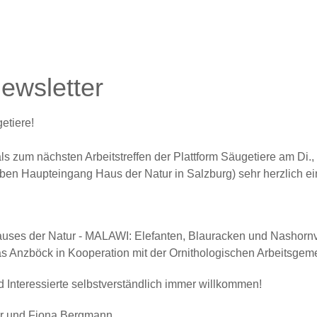
ewsletter
etiere!
als zum nächsten
Arbeitstreffen der Plattform Säugetiere am Di.
ben Haupteingang Haus der Natur in Salzburg) sehr herzlich ei
auses der Natur -
MALAWI:
Elefanten, Blauracken und Nashornv
s Anzböck in Kooperation mit der Ornithologischen Arbeitsgeme
d Interessierte selbstverständlich immer willkommen!
ner und Fiona Bergmann