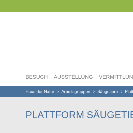
Navigation
überspringen
BESUCH
AUSSTELLUNG
VERMITTLU
Haus der Natur
Arbeitsgruppen
Säugetiere
Plat
PLATTFORM SÄUGETI