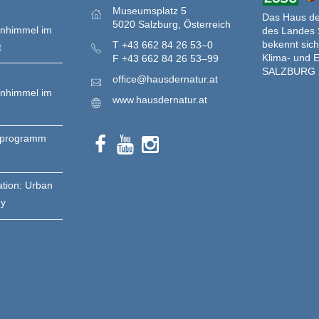
Museumsplatz 5
Das Haus der
5020 Salzburg, Österreich
enhimmel im
des Landes 
bekennt sich
T
+43 662 84 26 53–0
t
Klima- und E
F
+43 662 84 26 53–99
SALZBURG 
office@hausdernatur.at
enhimmel im
www.hausdernatur.at
nprogramm
ation: Urban
gy