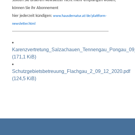
Sollten Sie unseren Newsletter nicht mehr empfangen wollen,
können Sie ihr Abonnement
hier jederzeit kündigen:
www.hausdernatur.at/de/plattform-
newsletter.html
--------------------------------------------------------------------------------
Karenzvertretung_Salzachauen_Tennengau_Pongau_09
(171,1 KiB)
Schutzgebietsbetreuung_Flachgau_2_09_12_2020.pdf
(124,5 KiB)