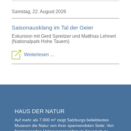
Samstag,
22. August 2026
Saisonausklang im Tal der Geier
Exkursion mit Gerd Spreitzer und Matthias Lehnert
(Nationalpark Hohe Tauern)
Saisonausklang
Weiterlesen …
im
Tal
der
Geier
HAUS DER NATUR
Auf mehr als 7.000 m² zeigt Salzburgs beliebtestes
Museum die Natur von ihrer spannendsten Seite: Von
faszinierenden Unterwasserwelten im Aquarium zu