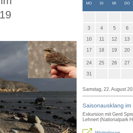
amm
NTAG
ENSTAG
TTWOCH
N
MO
DI
MI
DO
019
3
4
5
6
10
11
12
13
17
18
19
20
24
25
26
27
31
Samstag,
22. August 2
Saisonausklang im 
Exkursion mit Gerd Spre
Lehnert (Nationalpark 
Sa
Weiterlesen …