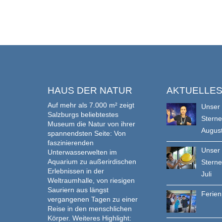
HAUS DER NATUR
AKTUELLE
Auf mehr als 7.000 m² zeigt
Unser
Salzburgs beliebtestes
Stern
Museum die Natur von ihrer
Augus
spannendsten Seite: Von
faszinierenden
Unser
Unterwasserwelten im
Aquarium zu außerirdischen
Stern
Erlebnissen in der
Juli
Weltraumhalle, von riesigen
Sauriern aus längst
Ferie
vergangenen Tagen zu einer
Reise in den menschlichen
Körper. Weiteres Highlight: