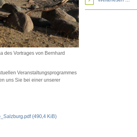
im
Tal
der
Gei
ma des Vortrages von Bernhard
ktuellen Veranstaltungsprogrammes
en uns Sie bei einer unserer
_Salzburg.pdf
(490,4 KiB)