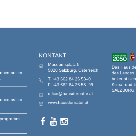
S
KONTAKT
Museumsplatz 5
Das Haus der
5020 Salzburg, Österreich
enhimmel im
des Landes 
bekennt sich
T
+43 662 84 26 53–0
t
Klima- und E
F
+43 662 84 26 53–99
SALZBURG 
office@hausdernatur.at
enhimmel im
www.hausdernatur.at
nprogramm