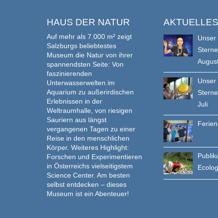
HAUS DER NATUR
AKTUELLE
Auf mehr als 7.000 m² zeigt
Unser
Salzburgs beliebtestes
Stern
Museum die Natur von ihrer
Augus
spannendsten Seite: Von
faszinierenden
Unser
Unterwasserwelten im
Aquarium zu außerirdischen
Stern
Erlebnissen in der
Juli
Weltraumhalle, von riesigen
Sauriern aus längst
Ferie
vergangenen Tagen zu einer
Reise in den menschlichen
Körper. Weiteres Highlight:
Publik
Forschen und Experimentieren
in Österreichs vielseitigstem
Ecolo
Science Center. Am besten
selbst entdecken – dieses
Museum ist ein Abenteuer!