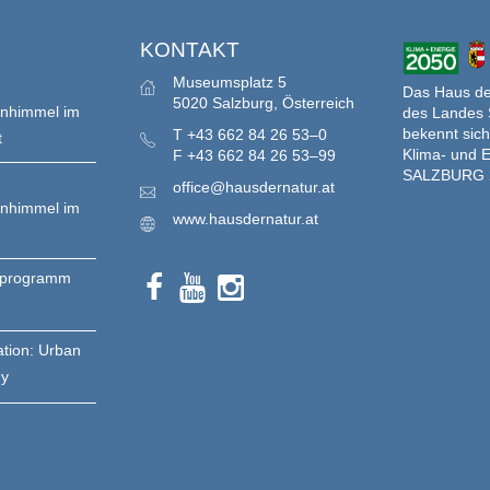
S
KONTAKT
Museumsplatz 5
Das Haus der
5020 Salzburg, Österreich
enhimmel im
des Landes 
bekennt sich
T
+43 662 84 26 53–0
t
Klima- und E
F
+43 662 84 26 53–99
SALZBURG 
office@hausdernatur.at
enhimmel im
www.hausdernatur.at
nprogramm
ation: Urban
gy