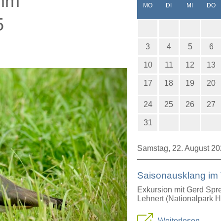
amm
NTAG
ENSTAG
TTWOCH
N
MO
DI
MI
DO
5
3
4
5
6
10
11
12
13
17
18
19
20
24
25
26
27
31
Samstag,
22. August 2
Saisonausklang im 
Exkursion mit Gerd Spre
Lehnert (Nationalpark 
Sa
Weiterlesen …