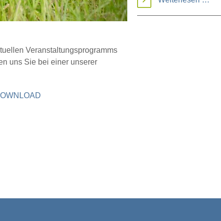
im
Tal
der
tuellen Veranstaltungsprogramms
en uns Sie bei einer unserer
Gei
5 DOWNLOAD