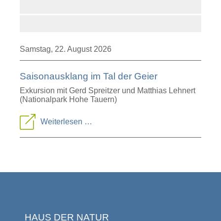
Samstag,
22. August 2026
Saisonausklang im Tal der Geier
Exkursion mit Gerd Spreitzer und Matthias Lehnert
(Nationalpark Hohe Tauern)
Saisonausklang
Weiterlesen …
im
Tal
der
Geier
HAUS DER NATUR