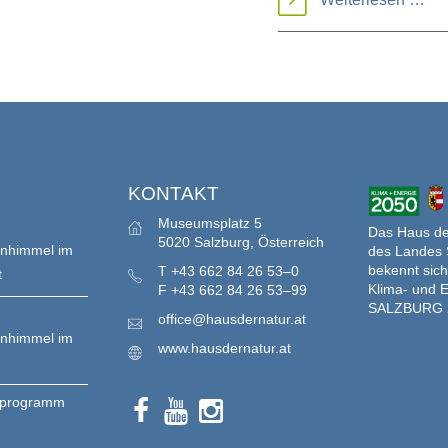
im
Tal
der
Gei
S
KONTAKT
Museumsplatz 5
Das Haus der
5020 Salzburg, Österreich
enhimmel im
des Landes 
bekennt sich
T
+43 662 84 26 53–0
t
Klima- und E
F
+43 662 84 26 53–99
SALZBURG 
office@hausdernatur.at
enhimmel im
www.hausdernatur.at
nprogramm