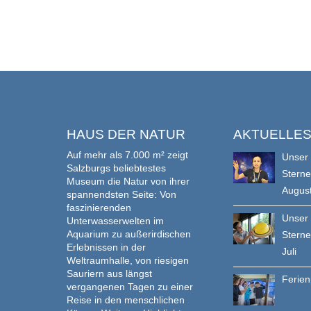
HAUS DER NATUR
AKTUELLE
Auf mehr als 7.000 m² zeigt
Unser
Salzburgs beliebtestes
Stern
Museum die Natur von ihrer
Augus
spannendsten Seite: Von
faszinierenden
Unser
Unterwasserwelten im
Aquarium zu außerirdischen
Stern
Erlebnissen in der
Juli
Weltraumhalle, von riesigen
Sauriern aus längst
Ferie
vergangenen Tagen zu einer
Reise in den menschlichen