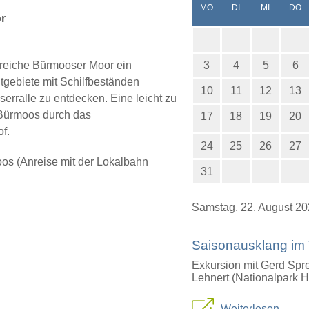
NTAG
ENSTAG
TTWOCH
N
MO
DI
MI
DO
r
nreiche Bürmooser Moor ein
3
4
5
6
tgebiete mit Schilfbeständen
10
11
12
13
rralle zu entdecken. Eine leicht zu
Bürmoos durch das
17
18
19
20
f.
24
25
26
27
os (Anreise mit der Lokalbahn
31
Samstag,
22. August 2
Saisonausklang im 
Exkursion mit Gerd Spre
Lehnert (Nationalpark 
Sa
Weiterlesen …