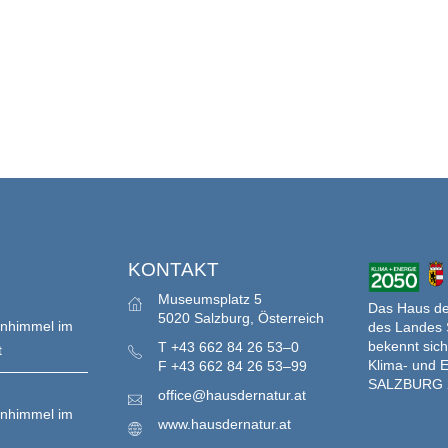
S
KONTAKT
Museumsplatz 5
Das Haus der
5020 Salzburg, Österreich
enhimmel im
des Landes 
bekennt sich
T
+43 662 84 26 53–0
t
Klima- und E
F
+43 662 84 26 53–99
SALZBURG 
office@hausdernatur.at
enhimmel im
www.hausdernatur.at