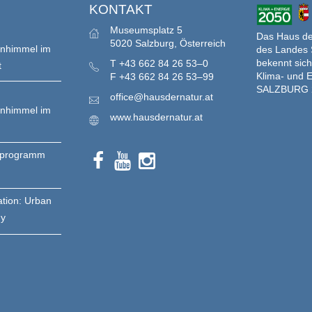
S
KONTAKT
Museumsplatz 5
Das Haus der
5020 Salzburg, Österreich
enhimmel im
des Landes 
bekennt sich
T
+43 662 84 26 53–0
t
Klima- und E
F
+43 662 84 26 53–99
SALZBURG 
office@hausdernatur.at
enhimmel im
www.hausdernatur.at
nprogramm
ation: Urban
gy