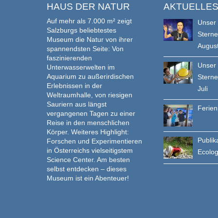
HAUS DER NATUR
AKTUELLE
Auf mehr als 7.000 m² zeigt
Unser
Salzburgs beliebtestes
Stern
Museum die Natur von ihrer
Augus
spannendsten Seite: Von
faszinierenden
Unser
Unterwasserwelten im
Aquarium zu außerirdischen
Stern
Erlebnissen in der
Juli
Weltraumhalle, von riesigen
Sauriern aus längst
Ferie
vergangenen Tagen zu einer
Reise in den menschlichen
Körper. Weiteres Highlight:
Publik
Forschen und Experimentieren
in Österreichs vielseitigstem
Ecolo
Science Center. Am besten
selbst entdecken – dieses
Museum ist ein Abenteuer!