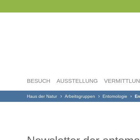
Navigation
überspringen
BESUCH
AUSSTELLUNG
VERMITTLU
Haus der Natur
Arbeitsgruppen
Entomologie
En