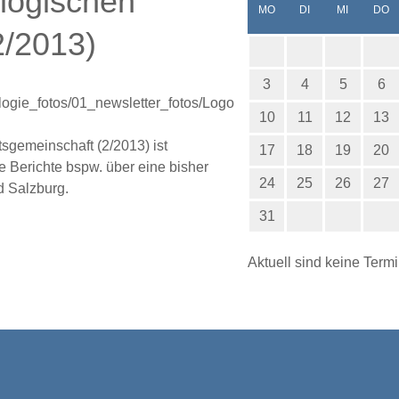
logischen
NTAG
ENSTAG
TTWOCH
N
MO
DI
MI
DO
2/2013)
3
4
5
6
10
11
12
13
sgemeinschaft (2/2013) ist
17
18
19
20
 Berichte bspw. über eine bisher
24
25
26
27
d Salzburg.
31
Aktuell sind keine Term