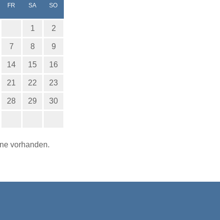
NERSTAG
EITAG
MSTAG
NNTAG
FR
SA
SO
1
2
7
8
9
14
15
16
21
22
23
28
29
30
ine vorhanden.