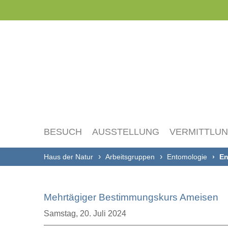
Navigation
überspringen
BESUCH
AUSSTELLUNG
VERMITTLU
Haus der Natur
Arbeitsgruppen
Entomologie
En
Mehrtägiger Bestimmungskurs Ameisen
Samstag,
20. Juli 2024