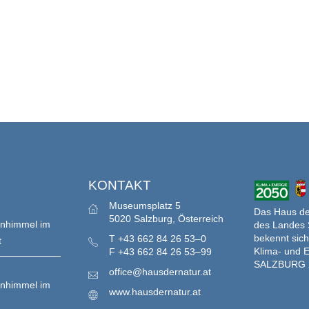
S
KONTAKT
Museumsplatz 5
Das Haus der
5020 Salzburg, Österreich
enhimmel im
des Landes 
bekennt sich
T
+43 662 84 26 53–0
t
Klima- und E
F
+43 662 84 26 53–99
SALZBURG 
office@hausdernatur.at
enhimmel im
www.hausdernatur.at