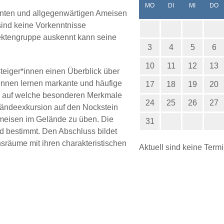
NTAG
ENSTAG
TTWOCH
N
MO
DI
MI
DO
ssanten und allgegenwärtigen Ameisen
ind keine Vorkenntnisse
nsektengruppe auskennt kann seine
3
4
5
6
10
11
12
13
steiger*innen einen Überblick über
innen lernen markante und häufige
17
18
19
20
, auf welche besonderen Merkmale
24
25
26
27
ländeexkursion auf den Nockstein
meisen im Gelände zu üben. Die
31
bestimmt. Den Abschluss bildet
sräume mit ihren charakteristischen
Aktuell sind keine Term