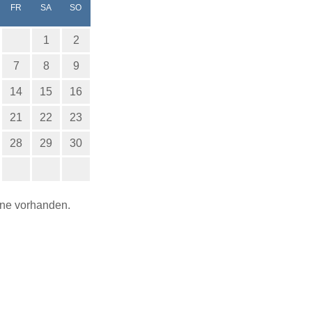
NERSTAG
EITAG
MSTAG
NNTAG
FR
SA
SO
1
2
7
8
9
14
15
16
21
22
23
28
29
30
ine vorhanden.