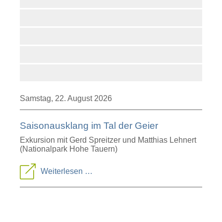
Samstag,
22. August 2026
Saisonausklang im Tal der Geier
Exkursion mit Gerd Spreitzer und Matthias Lehnert
(Nationalpark Hohe Tauern)
Saisonausklang
Weiterlesen …
im
Tal
der