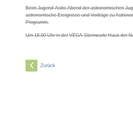
Beim Jugend-Astro-Abend der astronomischen Jug
astronomische Ereignisse und Vorträge zu Astron
Programm.
Um 18.00 Uhr in der VEGA-Sternwarte Haus der N
Zurück