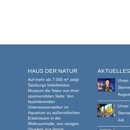
HAUS DER NATUR
AKTUELLE
Auf mehr als 7.000 m² zeigt
Unser
Salzburgs beliebtestes
Stern
Museum die Natur von ihrer
Augus
spannendsten Seite: Von
faszinierenden
Unser
Unterwasserwelten im
Aquarium zu außerirdischen
Stern
Erlebnissen in der
Juli
Weltraumhalle, von riesigen
Sauriern aus längst