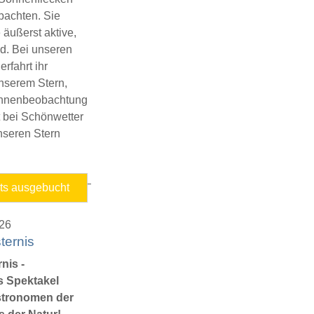
bachten. Sie
 äußerst aktive,
d. Bei unseren
fahrt ihr
nserem Stern,
Sonnenbeobachtung
 bei Schönwetter
unseren Stern
Ferienprogramm
its ausgebucht
-
Sonnenbeobachtung
026
ternis
nis -
s Spektakel
stronomen der