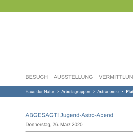
Navigation
überspringen
BESUCH
AUSSTELLUNG
VERMITTLU
Haus der Natur
Arbeitsgruppen
Astronomie
Pla
ABGESAGT! Jugend-Astro-Abend
Donnerstag,
26. März 2020