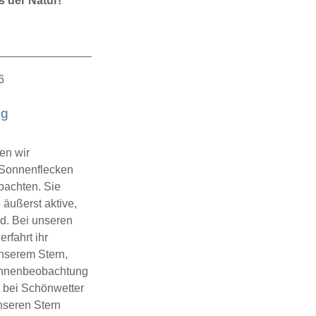
 der Natur!
tielle
nenfinsternis
6
ng
en wir
 Sonnenflecken
bachten. Sie
 äußerst aktive,
d. Bei unseren
fahrt ihr
nserem Stern,
Sonnenbeobachtung
 bei Schönwetter
unseren Stern