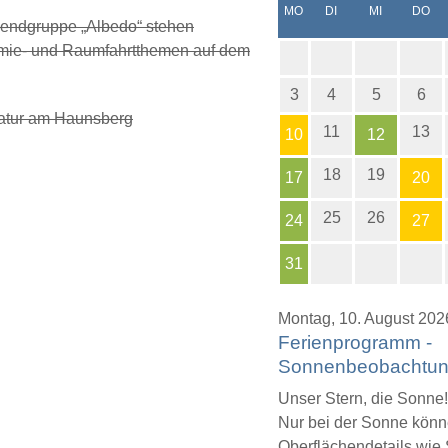
NTAG
ENSTAG
TTWOCH
NN
MO
DI
MI
DO
endgruppe „Albedo“ stehen
omie- und Raumfahrtthemen auf dem
3
4
5
6
atur am Haunsberg
11
13
10
12
18
19
17
20
25
26
24
27
31
Montag,
10. August 202
Ferienprogramm -
Sonnenbeobachtu
Unser Stern, die Sonne!
Nur bei der Sonne könn
Oberflächendetails wie