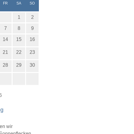
ERSTAG
EITAG
MSTAG
NNTAG
FR
SA
SO
1
2
7
8
9
14
15
16
21
22
23
28
29
30
6
ng
en wir
 Sonnenflecken