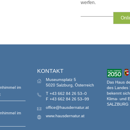
werfen.
Onli
S
KONTAKT
Museumsplatz 5
Das Haus der
5020 Salzburg, Österreich
enhimmel im
des Landes 
bekennt sich
T
+43 662 84 26 53–0
t
Klima- und E
F
+43 662 84 26 53–99
SALZBURG 
office@hausdernatur.at
enhimmel im
www.hausdernatur.at