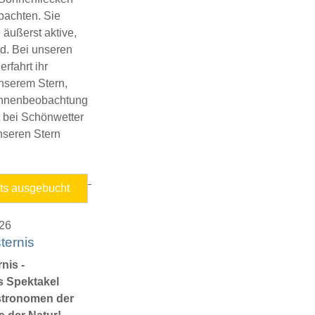
bachten. Sie
 äußerst aktive,
d. Bei unseren
fahrt ihr
nserem Stern,
Sonnenbeobachtung
 bei Schönwetter
unseren Stern
Ferienprogramm
its ausgebucht
-
Sonnenbeobachtung
026
ternis
nis -
s Spektakel
stronomen der