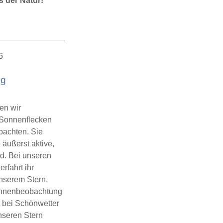
 der Natur!
tielle
nenfinsternis
6
ng
en wir
 Sonnenflecken
bachten. Sie
 äußerst aktive,
d. Bei unseren
fahrt ihr
nserem Stern,
Sonnenbeobachtung
 bei Schönwetter
unseren Stern