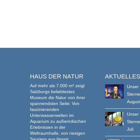
HAUS DER NATUR
AKTUELLE
Auf mehr als 7.000 m² zeigt
Unser
Salzburgs beliebtestes
Stern
Museum die Natur von ihrer
Augus
spannendsten Seite: Von
faszinierenden
Unser
Unterwasserwelten im
Aquarium zu außerirdischen
Stern
Erlebnissen in der
Juli
Weltraumhalle, von riesigen
Sauriern aus längst