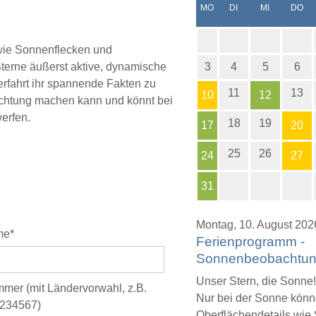
NTAG
ENSTAG
TTWOCH
NN
MO
DI
MI
DO
 wie Sonnenflecken und
terne äußerst aktive, dynamische
3
4
5
6
rfahrt ihr spannende Fakten zu
11
13
10
12
chtung machen kann und könnt bei
erfen.
18
19
17
20
25
26
24
27
31
Montag,
10. August 202
me*
Ferienprogramm -
Sonnenbeobachtu
Unser Stern, die Sonne!
mer (mit Ländervorwahl, z.B.
Nur bei der Sonne könn
234567)
Oberflächendetails wie