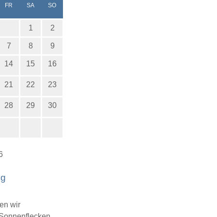
ERSTAG
EITAG
MSTAG
NNTAG
FR
SA
SO
1
2
7
8
9
14
15
16
21
22
23
28
29
30
6
ng
en wir
 Sonnenflecken