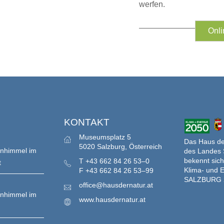
werfen.
Onli
S
KONTAKT
Museumsplatz 5
Das Haus der
5020 Salzburg, Österreich
enhimmel im
des Landes 
bekennt sich
T
+43 662 84 26 53–0
t
Klima- und E
F
+43 662 84 26 53–99
SALZBURG 
office@hausdernatur.at
enhimmel im
www.hausdernatur.at