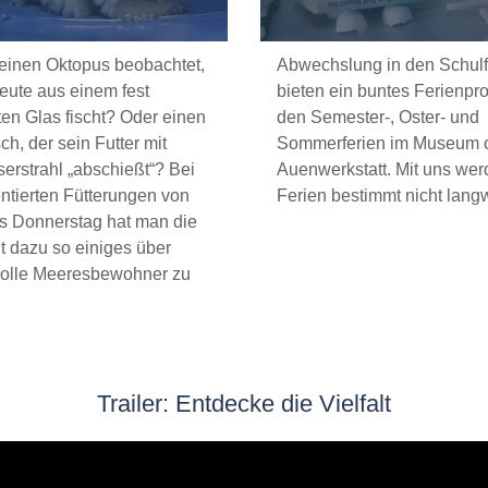
einen Oktopus beobachtet,
Abwechslung in den Schulf
eute aus einem fest
bieten ein buntes Ferienp
en Glas fischt? Oder einen
den Semester-, Oster- und
ch, der sein Futter mit
Sommerferien im Museum o
erstrahl „abschießt“? Bei
Auenwerkstatt. Mit uns wer
tierten Fütterungen von
Ferien bestimmt nicht langw
is Donnerstag hat man die
t dazu so einiges über
olle Meeresbewohner zu
Trailer: Entdecke die Vielfalt