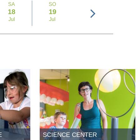
SA
SO
18
19
Jul
Jul
E
SCIENCE CENTER