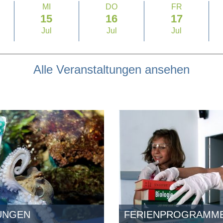
MI
DO
FR
15
16
17
Jul
Jul
Jul
Alle Veranstaltungen ansehen
UNGEN
FERIENPROGRAMM