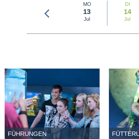
MO
DI
13
14
Jul
Jul
FÜHRUNGEN
FÜTTER