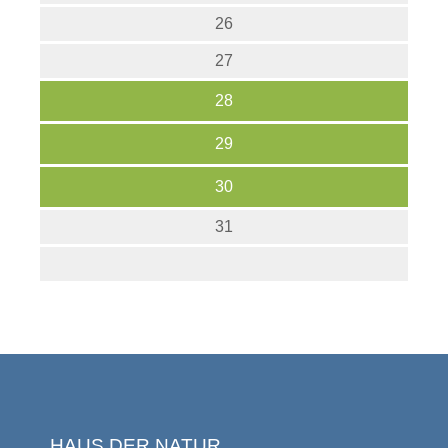
26
27
28
29
30
31
HAUS DER NATUR